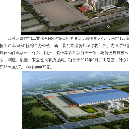
江苏沃宸住宅工业化有限公司PC构件项目，总投资5亿元，占地125亩
幢生产车间和1幢综合办公楼，新上装配式建筑外墙结构部件、内墙结构
墙体构件集承重、保温、围护、装饰等多种功能于一体，与传统建筑模式
少，精度、质量、安全性均有所提高。项目于2017年9月开工建设，计划2
票销售8亿元，税收4000万元。