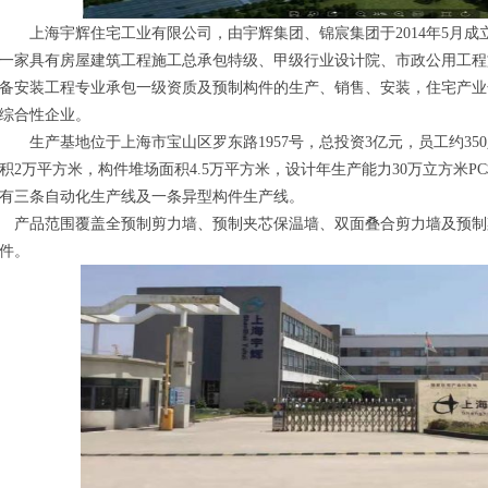
上海宇辉住宅工业有限公司，由宇辉集团、锦宸集团于
2014
年
5
月成
一家具有房屋建筑工程施工总承包特级、甲级行业设计院、市政公用工程
备安装工程专业承包一级资质及预制构件的生产、销售、安装，住宅产业
综合性企业。
生产基地位于上海市宝山区罗东路
1957
号，总投资
3
亿元，员工约
350
积
2
万平方米，构件堆场面积
4.5
万平方米，设计年生产能力
30
万立方米
PC
有三条自动化生产线及一条异型构件生产线。
产品范围覆盖全预制剪力墙、预制夹芯保温墙、双面叠合剪力墙及预制
件。